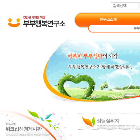
검색선택
연구소소개
부부
상담실위치
BOARD
워크샵신청게시판