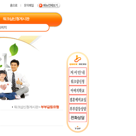
워크샵신청게시판
실위치
워크샵신청게시판 >
부부갈등유형