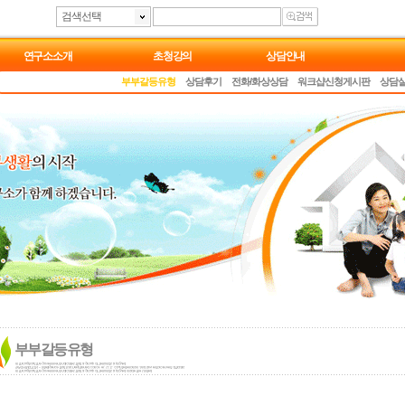
검색선택
연구소소개
초청강의
상담안내
부부갈등유형
상담후기
전화/화상상담
워크샵신청게시판
상담
부부갈등유형