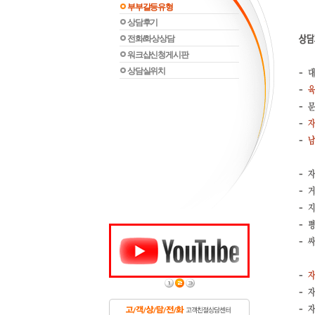
부부갈등유형
상담후기
전화/화상상담
워크샵신청게시판
상담실위치