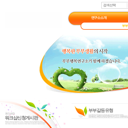
검색선택
연구소소개
부부
부부갈등유형
BOARD
워크샵신청게시판