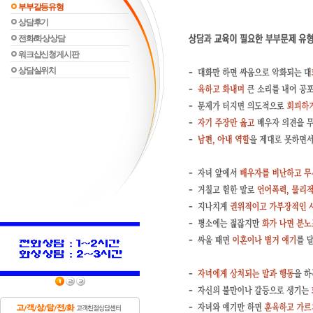
부부갈등유형
상담후기
전화/화상상담
워크샵신청게시판
상담실위치