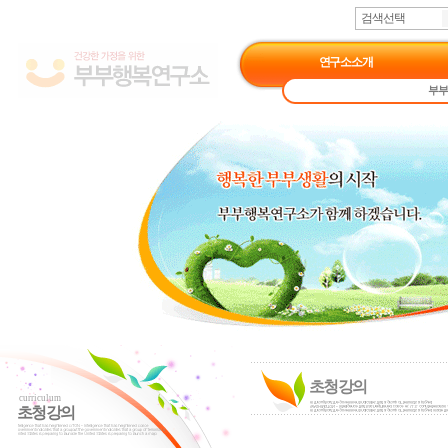
검색선택
연구소소개
부부
초청강의
curriculum
초청강의