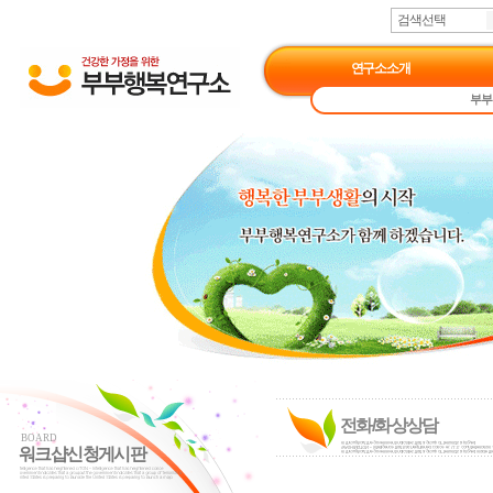
검색선택
연구소소개
부부
전화/화상상담
BOARD
워크샵신청게시판