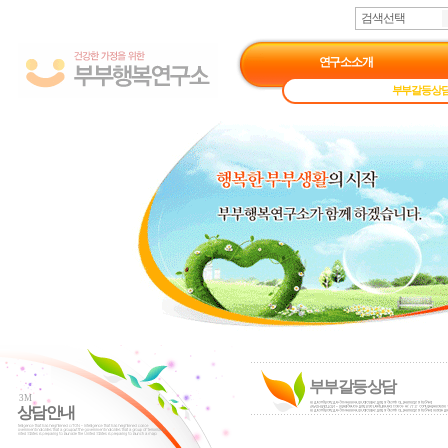
검색선택
연구소소개
부부갈등상
부부갈등상담
3M
상담안내