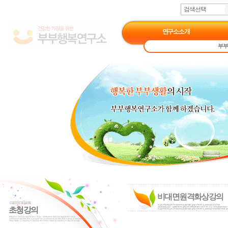
검색선택
연구소소개
부부
비대면원격화상강의
curriculum
초청강의