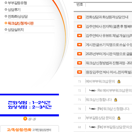
부부갈등유형
번호
상담후기
전화/화상상담
전화상담과 화상원격상담 안내
워크샵신청게시판
김주언박사 전자책 (결혼 후 행복해
상담실위치
김주언박사 유뷰트 체널 개설 (상처
게시판 글쓰기 익명으로 쓰실 수 
2025년부터 게시판 익명으로 글을
워크샵 신청방법과 진행과정 - 202
원장 김주언 박사 저서...전자책 발
예비부부워크샵 문의
73
Re: 예비부부워크샵 문의
72
워크샵 신청합니다
71
[Re] 워크샵 신청합니다.
70
부부갈등상담 문의요
69
[Re] 부부갈등상담 문의
68