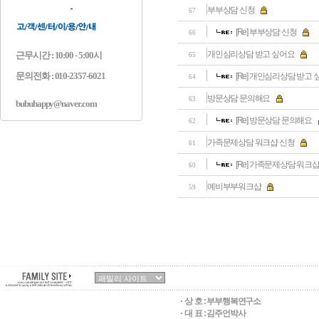
부부상담 신청
67
[Re] 부부상담 신청
66
개인심리상담 받고 싶어요
근무시간 : 10:00 - 5:00시
65
문의전화 : 010-2357-6021
[Re] 개인심리상담 받고
64
방문상담 문의해요
63
bubuhappy@naver.com
[Re] 방문상담 문의해요
62
가족문제상담 워크샵 신청
61
[Re] 가족문제상담 워크
60
예비부부워크샵
59
상 호 :
부부행복연구소
대 표 : 김주언박사